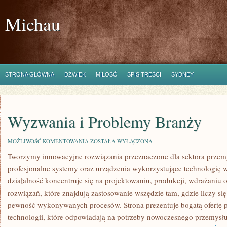
Michau
STRONA GŁÓWNA
DŹWIEK
MIŁOŚĆ
SPIS TREŚCI
SYDNEY
Wyzwania i Problemy Branży
WYZWANIA
MOŻLIWOŚĆ KOMENTOWANIA
ZOSTAŁA WYŁĄCZONA
I
Tworzymy innowacyjne rozwiązania przeznaczone dla sektora przem
PROBLEMY
BRANŻY
profesjonalne systemy oraz urządzenia wykorzystujące technologię 
działalność koncentruje się na projektowaniu, produkcji, wdrażani
rozwiązań, które znajdują zastosowanie wszędzie tam, gdzie liczy si
pewność wykonywanych procesów. Strona prezentuje bogatą ofertę p
technologii, które odpowiadają na potrzeby nowoczesnego przemysłu