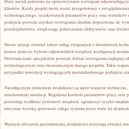
Duży nacisk położono na opracowywanie rozwiązań odpowiadający
klientów. Każdy projekt może zostać przygotowany z uwzględnienie
technologicznego, oczekiwanych parametrów pracy oraz warunków e
podejście pozwala uzyskać rozwiązania idealnie dopasowane do w
przedsiębiorstwa, zwiększając jednocześnie efektywność oraz trwało
Strona opisuje również zakres usług związanych z doradztwem techn
pomoc podczas wyboru odpowiednich urządzeń, konfiguracji instala
Doświadczenie specjalistów pozwala dobrać rozwiązania najlepiej
technologicznym oraz ekonomicznym danego projektu. Takie wsparci
przypadku inwestycji wymagających niestandardowego podejścia or
Nieodłącznym elementem działalności są także wsparcie techniczne, 
uruchomienie instalacji. Regularna kontrola parametrów pracy oraz p
pozwalają wydłużyć żywotność urządzeń, ograniczyć ryzyko niepla
utrzymać wysoką sprawność całego systemu przez wiele lat eksploat
Ważnym obszarem prezentowanej działalności pozostają również inno