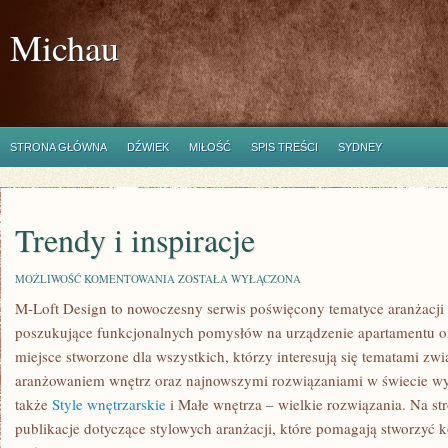
Michau
STRONA GŁÓWNA
DŹWIEK
MIŁOŚĆ
SPIS TREŚCI
SYDNEY
Trendy i inspiracje
TRENDY
MOŻLIWOŚĆ KOMENTOWANIA
ZOSTAŁA WYŁĄCZONA
I
M-Loft Design to nowoczesny serwis poświęcony tematyce aranżacji w
INSPIRACJE
poszukujące funkcjonalnych pomysłów na urządzenie apartamentu oraz
miejsce stworzone dla wszystkich, którzy interesują się tematami z
aranżowaniem wnętrz oraz najnowszymi rozwiązaniami w świecie wy
także
Style wnętrzarskie
i Małe wnętrza – wielkie rozwiązania. Na st
publikacje dotyczące stylowych aranżacji, które pomagają stworzyć 