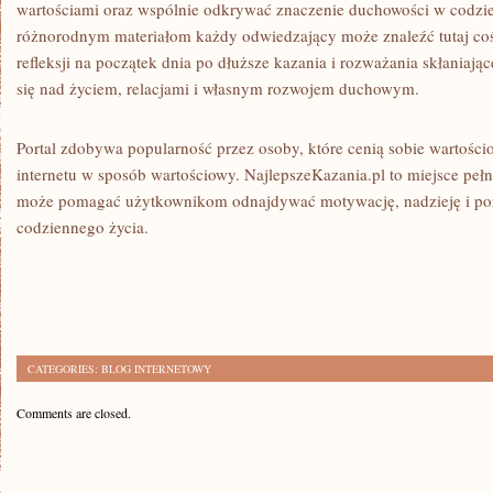
wartościami oraz wspólnie odkrywać znaczenie duchowości w codzi
różnorodnym materiałom każdy odwiedzający może znaleźć tutaj coś d
refleksji na początek dnia po dłuższe kazania i rozważania skłaniają
się nad życiem, relacjami i własnym rozwojem duchowym.
Portal zdobywa popularność przez osoby, które cenią sobie wartościo
internetu w sposób wartościowy. NajlepszeKazania.pl to miejsce pełne
może pomagać użytkownikom odnajdywać motywację, nadzieję i poz
codziennego życia.
CATEGORIES:
BLOG INTERNETOWY
Comments are closed.