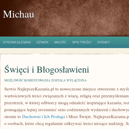
Michau
STRONA GŁÓWNA
DŹWIEK
MIŁOŚĆ
SPIS TREŚCI
SYDNEY
Święci i Błogosławieni
ŚWIĘCI
MOŻLIWOŚĆ KOMENTOWANIA
ZOSTAŁA WYŁĄCZONA
I
Serwis NajlepszeKazania.pl to nowoczesne miejsce stworzone z myśl
BŁOGOSŁAWIENI
wartościowych treści związanych z wiarą, religią oraz przemyśleniam
przestrzeń, w której odbiorcy mogą odnaleźć inspirujące kazania, ro
pomagające lepiej zrozumieć sens codziennych wydarzeń i duchowy
stronie to
Duchowni i Ich Posługa
i Msze Święte. NajlepszeKazania.p
o osobach, które chcą regularnie odkrywać treści niosące nadzieję. 