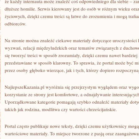
że każdy internauta może znaleźć coś odpowiedniego dla siebie – za
dłuższe homilie. Serwis kierowany jest do osób w różnym wieku ora
życiowych, dzięki czemu treści są łatwe do zrozumienia i mogą trafi
odbiorców.
Na stronie można znaleźć ciekawe materiały dotyczące uroczystości
wyzwań, relacji międzyludzkich oraz tematów związanych z duchowoś
się tworzyć treści w sposób zrozumiały, dzięki czemu nawet bardzie
przedstawiane w sposób klarowny. To sprawia, że portal może być
przez osoby głęboko wierzące, jak i tych, którzy dopiero rozpoczyn
NajlepszeKazania.pl wyróżnia się przejrzystym wyglądem oraz wygo
korzystanie ze strony jest komfortowe, a odnajdywanie interesujących 
Uporządkowane kategorie pomagają szybko odnaleźć materiały doty
takich jak rodzina, modlitwa czy wartości chrześcijańskie.
Portal często publikuje nowe teksty, dzięki czemu użytkownicy mogą
wartościowe materiały. To miejsce tworzone z pasją oraz zaangażowa