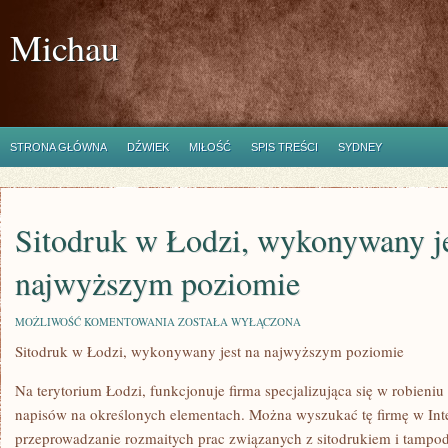
Michau
STRONA GŁÓWNA
DŹWIEK
MIŁOŚĆ
SPIS TREŚCI
SYDNEY
Sitodruk w Łodzi, wykonywany je
najwyższym poziomie
SITODRUK
MOŻLIWOŚĆ KOMENTOWANIA
ZOSTAŁA WYŁĄCZONA
W
Sitodruk w Łodzi, wykonywany jest na najwyższym poziomie
ŁODZI,
WYKONYWANY
JEST
Na terytorium Łodzi, funkcjonuje firma specjalizująca się w robieni
NA
NAJWYŻSZYM
napisów na określonych elementach. Można wyszukać tę firmę w Inte
POZIOMIE
przeprowadzanie rozmaitych prac związanych z sitodrukiem i tampo