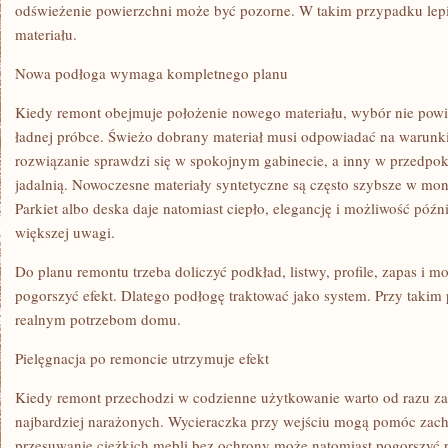
odświeżenie powierzchni może być pozorne. W takim przypadku lep
materiału.
Nowa podłoga wymaga kompletnego planu
Kiedy remont obejmuje położenie nowego materiału, wybór nie powin
ładnej próbce. Świeżo dobrany materiał musi odpowiadać na warunk
rozwiązanie sprawdzi się w spokojnym gabinecie, a inny w przedpoko
jadalnią. Nowoczesne materiały syntetyczne są często szybsze w monta
Parkiet albo deska daje natomiast ciepło, elegancję i możliwość późn
większej uwagi.
Do planu remontu trzeba doliczyć podkład, listwy, profile, zapas i 
pogorszyć efekt. Dlatego podłogę traktować jako system. Przy takim 
realnym potrzebom domu.
Pielęgnacja po remoncie utrzymuje efekt
Kiedy remont przechodzi w codzienne użytkowanie warto od razu za
najbardziej narażonych. Wycieraczka przy wejściu mogą pomóc zac
przesuwanie ciężkich mebli bez ochrony może natomiast pogorszyć 