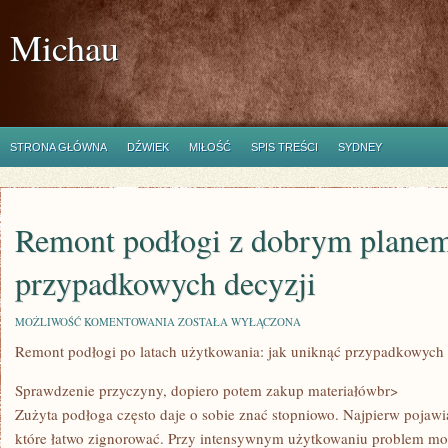
Michau
STRONA GŁÓWNA
DŹWIEK
MIŁOŚĆ
SPIS TREŚCI
SYDNEY
Remont podłogi z dobrym planem
przypadkowych decyzji
REMONT
MOŻLIWOŚĆ KOMENTOWANIA
ZOSTAŁA WYŁĄCZONA
PODŁOGI
Remont podłogi po latach użytkowania: jak uniknąć przypadkowych 
Z
DOBRYM
PLANEM:
Sprawdzenie przyczyny, dopiero potem zakup materiałówbr>
JAK
UNIKNĄĆ
Zużyta podłoga często daje o sobie znać stopniowo. Najpierw pojawia
PRZYPADKOWYCH
które łatwo zignorować. Przy intensywnym użytkowaniu problem moż
DECYZJI