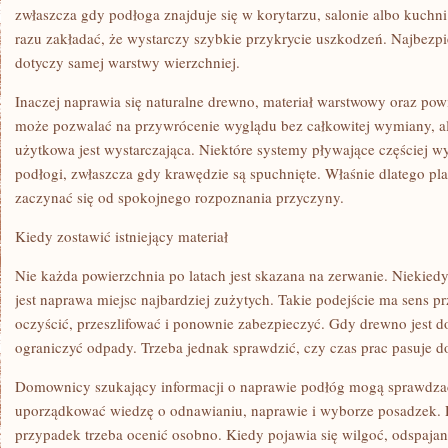
zwłaszcza gdy podłoga znajduje się w korytarzu, salonie albo kuchni.
razu zakładać, że wystarczy szybkie przykrycie uszkodzeń. Najbezpi
dotyczy samej warstwy wierzchniej.
Inaczej naprawia się naturalne drewno, materiał warstwowy oraz po
może pozwalać na przywrócenie wyglądu bez całkowitej wymiany, al
użytkowa jest wystarczająca. Niektóre systemy pływające częściej
podłogi, zwłaszcza gdy krawędzie są spuchnięte. Właśnie dlatego p
zaczynać się od spokojnego rozpoznania przyczyny.
Kiedy zostawić istniejący materiał
Nie każda powierzchnia po latach jest skazana na zerwanie. Niekie
jest naprawa miejsc najbardziej zużytych. Takie podejście ma sens p
oczyścić, przeszlifować i ponownie zabezpieczyć. Gdy drewno jest d
ograniczyć odpady. Trzeba jednak sprawdzić, czy czas prac pasuje
Domownicy szukający informacji o naprawie podłóg mogą sprawdz
uporządkować wiedzę o odnawianiu, naprawie i wyborze posadzek. 
przypadek trzeba ocenić osobno. Kiedy pojawia się wilgoć, odspaja