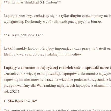
**3. Lenovo ThinkPad X1 Carbon**
Laptop⁢ biznesowy, ⁢cechujący⁤ się nie tylko długim czasem pracy na bat
wydajnością. Doskonały wybór dla osób pracujących​ w biurze.
**4. Asus ZenBook 14**
Lekki i smukły laptop, oferujący imponujący⁣ czas ⁣pracy na​ baterii 
Idealny towarzysz do pracy zdalnej i multimediów.
Laptopy⁤ z ekranami⁤ o najwyższej rozdzielczości – sprawdź nasze
⁣czasach ⁢coraz więcej osób poszukuje⁣ laptopów z ekranami o najwyżs
zapewnią im⁢ niesamowite wrażenia wizualne podczas korzystania z 
przygotowaliśmy dla Was ranking najlepszych laptopów z ekranami o 
rok 2021!
1.⁣ MacBook⁣ Pro 16″
Ten laptop od Apple zachwyca nie tylko swoim ekranem Retina o‍ roz