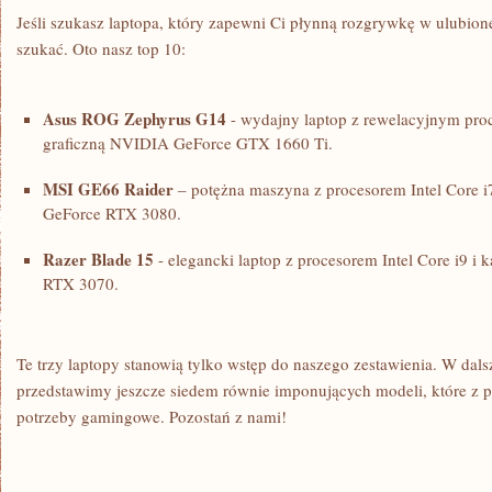
Jeśli szukasz laptopa, który zapewni Ci płynną rozgrywkę w ulubione 
szukać. Oto ⁣nasz top 10:
Asus ROG Zephyrus G14
-⁢ wydajny laptop z rewelacyjnym pr
graficzną NVIDIA GeForce GTX 1660 Ti.
MSI GE66 Raider
– potężna⁤ maszyna z procesorem Intel Core‌ i
GeForce RTX ‌3080.
Razer Blade 15
⁢- elegancki laptop z⁤ procesorem Intel​ Core⁢ i9 
RTX 3070.
Te⁢ trzy laptopy stanowią tylko wstęp do ⁤naszego zestawienia. W dals
przedstawimy jeszcze siedem równie imponujących modeli,‌ które z 
potrzeby gamingowe. Pozostań z nami!