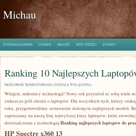
Michau
STRONA GŁÓWNA
DŹWIEK
MIŁOŚĆ
SPIS TREŚCI
SYDNEY
Ranking 10 Najlepszych Laptopó
RANKING
MOŻLIWOŚĆ KOMENTOWANIA
ZOSTAŁA WYŁĄCZONA
10
Witajcie,‍ miłośnicy technologii! Nowy rok‌ przyniósł ze sobą ‍wiele 
NAJLEPSZYCH
LAPTOPÓW
zwłaszcza jeśli chodzi o laptopów. Dla wszystkich tych, którzy szuk
–
2021!
roku, ‍przygotowaliśmy zestawienie dziesięciu najlepszych modeli. Be
zapraszamy na⁣ naszą ⁣listę najwyższej klasy laptopów,⁢ które zrewolu
Ranking najlepszych laptopów ⁤do pra
doświadczenia z technologią!
HP Spectre x360 ‍13