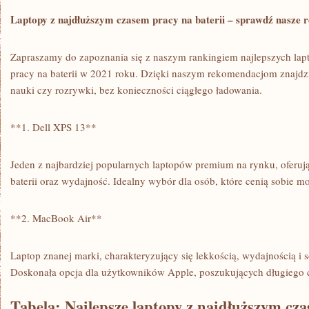
Laptopy z najdłuższym‍ czasem pracy na baterii – sprawdź nasze
Zapraszamy do ‌zapoznania się z naszym rankingiem najlepszych la
pracy na‍ baterii w 2021 roku. Dzięki naszym rekomendacjom znajdzies
nauki czy ⁤rozrywki, bez konieczności ⁢ciągłego ładowania.
**1. ⁣Dell XPS ⁢13**
Jeden⁤ z najbardziej popularnych laptopów premium na rynku,‌ oferu
baterii oraz wydajność. Idealny​ wybór dla osób,​ które cenią sobie m
**2. ‌MacBook Air**
Laptop znanej marki, charakteryzujący się lekkością, wydajnością ​i 
Doskonała opcja dla użytkowników ⁣Apple, poszukujących długiego cz
Tabela: Najlepsze laptopy z najdłuższym ⁢czas