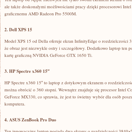
ale także doskonałymi możliwościami pracy dzięki procesorowi Intel
graficznemu AMD Radeon⁤ Pro 5500M.
2. ​Dell XPS 15
Model XPS⁢ 15 od ‌Della oferuje ‌ekran InfinityEdge o rozdzielczości 
że obraz jest niezwykle ostry​ i ⁢szczegółowy. Dodatkowo laptop ten po
kartę​ graficzną NVIDIA GeForce GTX 1650 Ti.
3.‍ HP⁢ Spectre x360 15″
HP Spectre x360‍ 15″ to laptop z dotykowym ekranem o ⁢rozdzielczoś
można obrócić o 360‍ stopni. Wewnątrz znajduje się procesor Intel ⁣C
GeForce MX330,​ co sprawia, że jest to świetny wybór dla osób pos
komputera.
4. ASUS ZenBook Pro Duo
Ten innowacyjny⁣ laptop‍ posiada dwa ekrany o rozdzielczości 3840×2