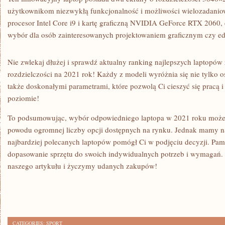
użytkownikom niezwykłą funkcjonalność i⁤ możliwości wielozadanio
procesor Intel ⁤Core i9 ⁤i kartę graficzną NVIDIA​ GeForce RTX 2060, 
wybór dla​ osób⁢ zainteresowanych projektowaniem graficznym⁤ czy e
Nie zwlekaj​ dłużej i sprawdź aktualny ranking najlepszych laptopów
rozdzielczości na 2021 rok! Każdy​ z ‌modeli wyróżnia się nie tylko
także doskonałymi⁣ parametrami, które pozwolą Ci cieszyć się pracą 
poziomie!
To podsumowując, ⁢wybór ​odpowiedniego laptopa w 2021 roku⁤ moż
powodu⁢ ogromnej liczby opcji dostępnych na rynku. Jednak mamy na
najbardziej‍ polecanych laptopów pomógł Ci w podjęciu ⁣decyzji. Pami
⁢dopasowanie sprzętu do swoich indywidualnych potrzeb‍ i ​wymagań.
naszego artykułu i życzymy​ udanych zakupów!
CATEGORIES:
SPORT