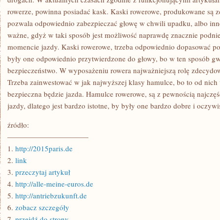
rowerze, powinna posiadać kask. Kaski rowerowe, produkowane są z
pozwala odpowiednio zabezpieczać głowę w chwili upadku, albo innej
ważne, gdyż w taki sposób jest możliwość naprawdę znacznie podni
momencie jazdy. Kaski rowerowe, trzeba odpowiednio dopasować pod
były one odpowiednio przytwierdzone do głowy, bo w ten sposób g
bezpieczeństwo. W wyposażeniu rowera najważniejszą rolę zdecydo
Trzeba zainwestować w jak najwyższej klasy hamulce, bo to od nich 
bezpieczna będzie jazda. Hamulce rowerowe, są z pewnością najczę
jazdy, dlatego jest bardzo istotne, by były one bardzo dobre i oczyw
źródło:
———————————
1.
http://2015paris.de
2.
link
3.
przeczytaj artykuł
4.
http://alle-meine-euros.de
5.
http://antriebzukunft.de
6.
zobacz szczegóły
7.
przejdź do strony