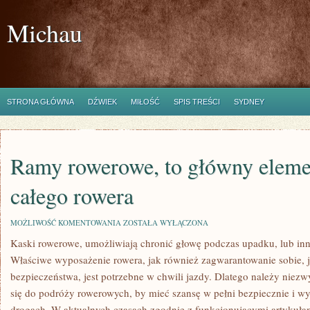
Michau
STRONA GŁÓWNA
DŹWIEK
MIŁOŚĆ
SPIS TREŚCI
SYDNEY
Ramy rowerowe, to główny elem
całego rowera
RAMY
MOŻLIWOŚĆ KOMENTOWANIA
ZOSTAŁA WYŁĄCZONA
ROWEROWE,
Kaski rowerowe, umożliwiają chronić głowę podczas upadku, lub inn
TO
GŁÓWNY
Właściwe wyposażenie rowera, jak również zagwarantowanie sobie, 
ELEMENT
BUDOWY
bezpieczeństwa, jest potrzebne w chwili jazdy. Dlatego należy nie
CAŁEGO
się do podróży rowerowych, by mieć szansę w pełni bezpiecznie i w
ROWERA
drogach. W aktualnych czasach zgodnie z funkcjonującymi artykuła