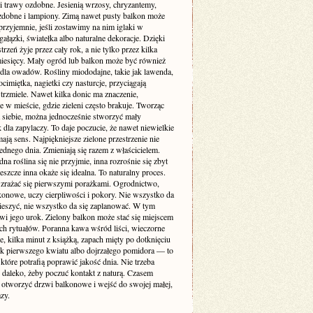
i trawy ozdobne. Jesienią wrzosy, chryzantemy,
zdobne i lampiony. Zimą nawet pusty balkon może
rzyjemnie, jeśli zostawimy na nim iglaki w
gałązki, światełka albo naturalne dekoracje. Dzięki
trzeń żyje przez cały rok, a nie tylko przez kilka
miesięcy. Mały ogród lub balkon może być również
 dla owadów. Rośliny miododajne, takie jak lawenda,
ocimiętka, nagietki czy nasturcje, przyciągają
 trzmiele. Nawet kilka donic ma znaczenie,
e w mieście, gdzie zieleni często brakuje. Tworząc
a siebie, można jednocześnie stworzyć mały
 dla zapylaczy. To daje poczucie, że nawet niewielkie
mają sens. Najpiękniejsze zielone przestrzenie nie
ednego dnia. Zmieniają się razem z właścicielem.
na roślina się nie przyjmie, inna rozrośnie się zbyt
eszcze inna okaże się idealna. To naturalny proces.
 zrażać się pierwszymi porażkami. Ogrodnictwo,
konowe, uczy cierpliwości i pokory. Nie wszystko da
pieszyć, nie wszystko da się zaplanować. W tym
wi jego urok. Zielony balkon może stać się miejscem
ch rytuałów. Poranna kawa wśród liści, wieczorne
, kilka minut z książką, zapach mięty po dotknięciu
dok pierwszego kwiatu albo dojrzałego pomidora — to
 które potrafią poprawić jakość dnia. Nie trzeba
 daleko, żeby poczuć kontakt z naturą. Czasem
 otworzyć drzwi balkonowe i wejść do swojej małej,
azy.