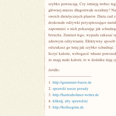
szybko powracają. Czy istnieją wobec te
głównej mierze długotrwałe rezultaty? Na
swoich dietetycznych planów. Dieta cud z
doskonałe odżywki przyspieszające metab
zapomnieć o nich pokazując jak schudnąć
brzucha. Zamiast tego, wypada zakasać rę
zdrowym odżywianiu. Efektywny sposób n
odszukasz go tutaj jak szybko schudnąć. 
liczyć kalorie, wzbogacić własne powsze
że mają mało kalorii, to w dodatku dają 
źródło:
———————————
1.
http://gummmi-baern.de
2.
sprawdź nasze porady
3.
http://hartenholmer-wetter.de
4.
kliknij, aby sprawdzić
5.
http://hofisegrim.de