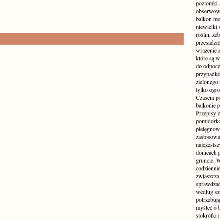
poziomki.
obserwowan
balkon mo
niewielki 
roślin, że
przesadzić
wrażenie z
które są 
do odpocz
przypadko
zielonego 
tylko ogro
Czasem p
balkonie p
Przepisy z
pomidorkó
pielęgnowa
zastosowa
najczęsts
donicach p
gruncie. 
codzienni
zwłaszcza 
sprawdzać
według sz
potrzebują
myśleć o 
stokrotki 