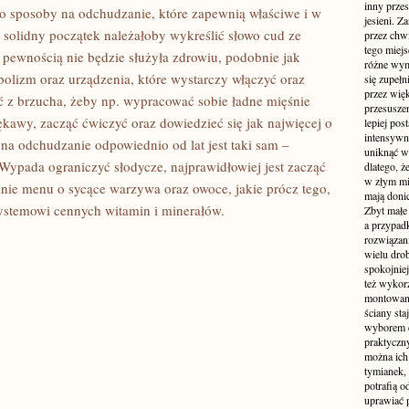
inny przes
go sposoby na odchudzanie, które zapewnią właściwe i w
jesieni. Z
 solidny początek należałoby wykreślić słowo cud ze
przez chwi
tego miejs
 pewnością nie będzie służyła zdrowiu, podobnie jak
różne wym
olizm oraz urządzenia, które wystarczy włączyć oraz
się zupełn
przez wię
 z brzucha, żeby np. wypracować sobie ładne mięśnie
przesusze
kawy, zacząć ćwiczyć oraz dowiedzieć się jak najwięcej o
lepiej pos
intensywne
a odchudzanie odpowiednio od lat jest taki sam –
uniknąć wi
Wypada ograniczyć słodycze, najprawidłowiej jest zacząć
dlatego, ż
w złym mi
dnie menu o sycące warzywa oraz owoce, jakie prócz tego,
mają donic
systemowi cennych witamin i minerałów.
Zbyt małe 
a przypa
rozwiązan
wielu dro
spokojniej
też wykorz
montowane
ściany sta
wyborem d
praktyczny
można ich
tymianek,
potrafią 
uprawiać p