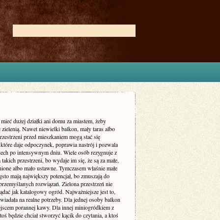
 mieć dużej działki ani domu za miastem, żeby
ę zielenią. Nawet niewielki balkon, mały taras albo
rzestrzeni przed mieszkaniem mogą stać się
które daje odpoczynek, poprawia nastrój i pozwala
dech po intensywnym dniu. Wiele osób rezygnuje z
 takich przestrzeni, bo wydaje im się, że są za małe,
enione albo mało ustawne. Tymczasem właśnie małe
ęsto mają największy potencjał, bo zmuszają do
przemyślanych rozwiązań. Zielona przestrzeń nie
dać jak katalogowy ogród. Najważniejsze jest to,
iadała na realne potrzeby. Dla jednej osoby balkon
ejscem porannej kawy. Dla innej miniogródkiem z
toś będzie chciał stworzyć kącik do czytania, a ktoś