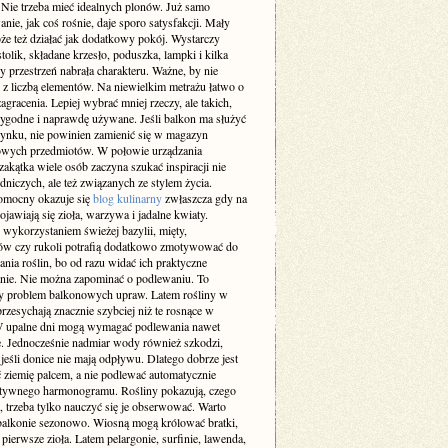
 Nie trzeba mieć idealnych plonów. Już samo
ie, jak coś rośnie, daje sporo satysfakcji. Mały
że też działać jak dodatkowy pokój. Wystarczy
stolik, składane krzesło, poduszka, lampki i kilka
by przestrzeń nabrała charakteru. Ważne, by nie
 z liczbą elementów. Na niewielkim metrażu łatwo o
agracenia. Lepiej wybrać mniej rzeczy, ale takich,
wygodne i naprawdę używane. Jeśli balkon ma służyć
ynku, nie powinien zamienić się w magazyn
wych przedmiotów. W połowie urządzania
zakątka wiele osób zaczyna szukać inspiracji nie
dniczych, ale też związanych ze stylem życia.
omocny okazuje się
blog kulinarny
zwłaszcza gdy na
ojawiają się zioła, warzywa i jadalne kwiaty.
 wykorzystaniem świeżej bazylii, mięty,
w czy rukoli potrafią dodatkowo zmotywować do
nia roślin, bo od razu widać ich praktyczne
nie. Nie można zapominać o podlewaniu. To
zy problem balkonowych upraw. Latem rośliny w
rzesychają znacznie szybciej niż te rosnące w
W upalne dni mogą wymagać podlewania nawet
e. Jednocześnie nadmiar wody również szkodzi,
jeśli donice nie mają odpływu. Dlatego dobrze jest
 ziemię palcem, a nie podlewać automatycznie
tywnego harmonogramu. Rośliny pokazują, czego
, trzeba tylko nauczyć się je obserwować. Warto
balkonie sezonowo. Wiosną mogą królować bratki,
i pierwsze zioła. Latem pelargonie, surfinie, lawenda,