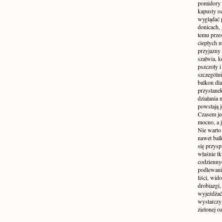
pomidory 
kapusty o
wyglądać p
donicach, 
temu przes
ciepłych 
przyjazny
szałwia, k
pszczoły i
szczególni
balkon dl
przystanek
działania 
powstają j
Czasem jed
mocno, a j
Nie warto
nawet bal
się przys
właśnie tk
codzienny
podlewanie
liści, wi
drobiazgi,
wyjeżdżać
wystarczy
zielonej o