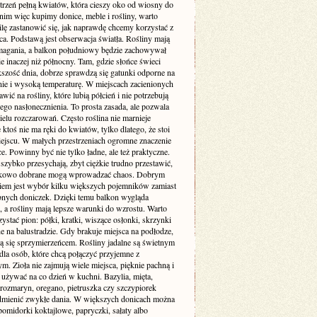
trzeń pełną kwiatów, która cieszy oko od wiosny do
anim więc kupimy donice, meble i rośliny, warto
lę zastanowić się, jak naprawdę chcemy korzystać z
ca. Podstawą jest obserwacja światła. Rośliny mają
agania, a balkon południowy będzie zachowywał
ie inaczej niż północny. Tam, gdzie słońce świeci
kszość dnia, dobrze sprawdzą się gatunki odporne na
nie i wysoką temperaturę. W miejscach zacienionych
tawić na rośliny, które lubią półcień i nie potrzebują
go nasłonecznienia. To prosta zasada, ale pozwala
elu rozczarowań. Często roślina nie marnieje
e ktoś nie ma ręki do kwiatów, tylko dlatego, że stoi
ejscu. W małych przestrzeniach ogromne znaczenie
e. Powinny być nie tylko ładne, ale też praktyczne.
szybko przesychają, zbyt ciężkie trudno przestawić,
dkowo dobrane mogą wprowadzać chaos. Dobrym
iem jest wybór kilku większych pojemników zamiast
bnych doniczek. Dzięki temu balkon wygląda
, a rośliny mają lepsze warunki do wzrostu. Warto
ystać pion: półki, kratki, wiszące osłonki, skrzynki
 na balustradzie. Gdy brakuje miejsca na podłodze,
ją się sprzymierzeńcem. Rośliny jadalne są świetnym
la osób, które chcą połączyć przyjemne z
m. Zioła nie zajmują wiele miejsca, pięknie pachną i
 używać na co dzień w kuchni. Bazylia, mięta,
 rozmaryn, oregano, pietruszka czy szczypiorek
odmienić zwykłe dania. W większych donicach można
omidorki koktajlowe, papryczki, sałaty albo