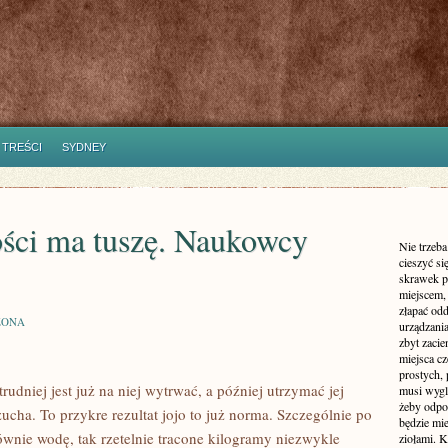
 TREŚCI
SYDNEY
ości ma tuszę. Naukowcy
Nie trzeba
cieszyć si
skrawek p
miejscem, 
złapać od
ZONA
urządzania
zbyt zaci
miejsca cz
prostych, 
 trudniej jest już na niej wytrwać, a później utrzymać jej
musi wyglą
żeby odpow
rzucha. To przykre rezultat jojo to już norma. Szczególnie po
będzie mi
głównie wodę, tak rzetelnie tracone kilogramy niezwykle
ziołami. K