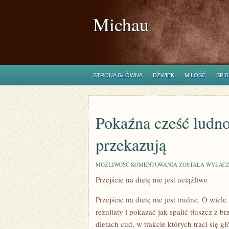
Michau
STRONA GŁÓWNA
DŹWIEK
MIŁOŚĆ
SPIS
Pokaźna cześć ludn
przekazują
POKAŹNA
MOŻLIWOŚĆ KOMENTOWANIA
ZOSTAŁA WYŁĄC
CZEŚĆ
Przejście na dietę nie jest uciążliwe
LUDNOŚCI
MA
TUSZĘ.
Przejście na dietę nie jest trudne. O wiele
NAUKOWCY
PRZEKAZUJĄ
rezultaty i pokazać jak spalić tłuszcz z b
dietach cud, w trakcie których traci się 