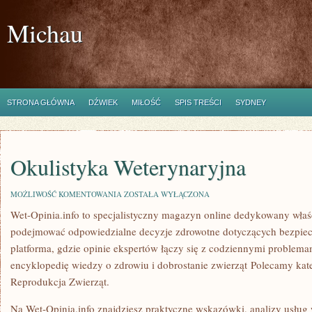
Michau
STRONA GŁÓWNA
DŹWIEK
MIŁOŚĆ
SPIS TREŚCI
SYDNEY
Okulistyka Weterynaryjna
OKULISTYKA
MOŻLIWOŚĆ KOMENTOWANIA
ZOSTAŁA WYŁĄCZONA
WETERYNARYJNA
Wet-Opinia.info to specjalistyczny magazyn online dedykowany właśc
podejmować odpowiedzialne decyzje zdrowotne dotyczących bezpiecz
platforma, gdzie opinie ekspertów łączy się z codziennymi problem
encyklopedię wiedzy o zdrowiu i dobrostanie zwierząt Polecamy kat
Reprodukcja Zwierząt.
Na Wet-Opinia.info znajdziesz praktyczne wskazówki, analizy usług 