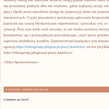
PRACY
nie posiadamy praktyki albo nie wiadomo, gdzie najlepiej zacząć s
pracy Opole może umożliwić dostęp do propozycji, które nie pojawia
internetowych. Często pracodawcy przekazują ogłoszenia bezpośredn
kandydat ma szansę błyskawicznie odpowiedzieć i pozyskać coś, co
sytuacji. Poza tym wiele osób docenia, że nie trzeba osobiście two
kontaktować się z potencjalnymi pracodawcami, część spraw przebie
zapewnia dodatkowy komfort. Zainteresowani kandydaci tym temate
agencją
https://ralengroup.pl/agencja-pracy-katowice/
, na ten przykła
https://ralengroup.pl/agencja-pracy-katowice/.
+Tekst Sponsorowany+
CATEGORIES:
ZDROWE ODŻYWIANIE
Comments are closed.