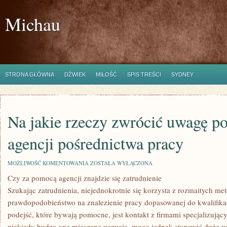
Michau
STRONA GŁÓWNA
DŹWIEK
MIŁOŚĆ
SPIS TREŚCI
SYDNEY
Na jakie rzeczy zwrócić uwagę p
agencji pośrednictwa pracy
NA
MOŻLIWOŚĆ KOMENTOWANIA
ZOSTAŁA WYŁĄCZONA
JAKIE
Czy za pomocą agencji znajdzie się zatrudnienie
RZECZY
ZWRÓCIĆ
Szukając zatrudnienia, niejednokrotnie się korzysta z rozmaitych me
UWAGĘ
PODCZAS
prawdopodobieństwo na znalezienie pracy dopasowanej do kwalifika
WYBORU
podejść, które bywają pomocne, jest kontakt z firmami specjalizując
AGENCJI
POŚREDNICTWA
niekiedy budzą one mieszane uczucia, mogą jednak stanowić duże w