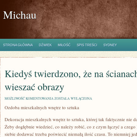
Michau
STRONA GŁÓWNA
DŹWIEK
MIŁOŚĆ
SPIS TREŚCI
SYDNEY
Kiedyś twierdzono, że na ścianac
wieszać obrazy
KIEDYŚ
MOŻLIWOŚĆ KOMENTOWANIA
ZOSTAŁA WYŁĄCZONA
TWIERDZONO,
Ozdoba mieszkalnych wnętrz to sztuka
ŻE
NA
ŚCIANACH
Dekoracja mieszkalnych wnętrz to sztuka, której tak faktycznie nie d
POWINNO
SIĘ
Żeby dogłębnie wiedzieć, co należy robić, co z czym łączyć a czego
WIESZAĆ
siebie dodawać trzeba poświecić niemałą ilość czasu. To niemniej j
OBRAZY