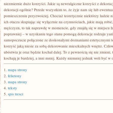
niezmiernie dużo korzyści. Jakie są newralgiczne korzyści z dekorac
dekoracji ogólnie? Przede wszystkim to, że żyje nam się lub ewent
pomieszczeniu przyzwoiciej. Chociaż teoretycznie niektórzy ludzie ni
ich otacza skupiając się wyłącznie na czynnościach, jakie mają robić
mężczyzn, to tak naprawdę w momencie, gdy znajdą się w miejscu ła
poprawniej – w uzyskaniu tego stanu pomogą dekoracje rodzaju yan
samopoczucie połączone ze doskonałymi doznaniami estetycznymi to 
korzyść jaką niesie za sobą dekorowanie mieszkalnych wnętrz. Czło
ubóstwia je oraz będzie kochał dalej. To z pewnością się nie zmieni, 
kochają je bardziej, a inni mniej. Każdy niemniej jednak woli być w 
1.
mapa strony
2.
felietony
3.
mapa strony
4.
teksty
5.
spis tresci