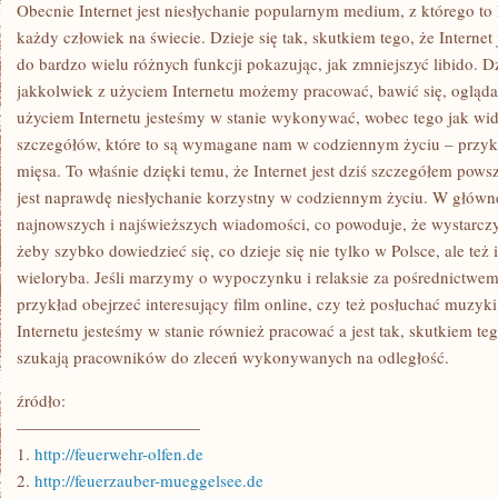
DZIEŃ
Obecnie Internet jest niesłychanie popularnym medium, z którego to
EGZEKWOWAĆ
każdy człowiek na świecie. Dzieje się tak, skutkiem tego, że Interne
PRACĘ
WETERYNARZA,
do bardzo wielu różnych funkcji pokazując, jak zmniejszyć libido. Dzi
MA
jakkolwiek z użyciem Internetu możemy pracować, bawić się, oglądać
OBOWIĄZEK
USKUTECZNIĆ
użyciem Internetu jesteśmy w stanie wykonywać, wobec tego jak wi
PEWNE
OCZEKIWANIA
szczegółów, które to są wymagane nam w codziennym życiu – przyk
mięsa. To właśnie dzięki temu, że Internet jest dziś szczegółem po
jest naprawdę niesłychanie korzystny w codziennym życiu. W głównej
najnowszych i najświeższych wiadomości, co powoduje, że wystarczy
żeby szybko dowiedzieć się, co dzieje się nie tylko w Polsce, ale też
wieloryba. Jeśli marzymy o wypoczynku i relaksie za pośrednictwe
przykład obejrzeć interesujący film online, czy też posłuchać muzyk
Internetu jesteśmy w stanie również pracować a jest tak, skutkiem tego
szukają pracowników do zleceń wykonywanych na odległość.
źródło:
———————————
1.
http://feuerwehr-olfen.de
2.
http://feuerzauber-mueggelsee.de