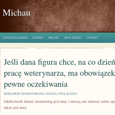
Michau
STRONA GŁÓWNA
DŹWIEK
MIŁOŚĆ
SPIS TREŚCI
SYDNEY
Jeśli dana figura chce, na co dzi
pracę weterynarza, ma obowiązek
pewne oczekiwania
JEŚLI
MOŻLIWOŚĆ KOMENTOWANIA
ZOSTAŁA WYŁĄCZONA
DANA
Jakikolwiek lekarz stomatolog jest inny i muszą oni zdawać sobie sp
FIGURA
CHCE,
także jest inny
NA
CO