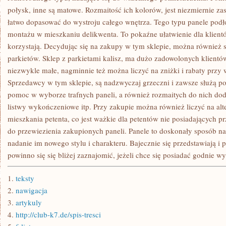
połysk, inne są matowe. Rozmaitość ich kolorów, jest niezmiernie z
łatwo dopasować do wystroju całego wnętrza. Tego typu panele pod
montażu w mieszkaniu delikwenta. To pokaźne ułatwienie dla klientó
korzystają. Decydując się na zakupy w tym sklepie, można również s
parkietów. Sklep z parkietami kalisz, ma dużo zadowolonych klientó
niezwykle małe, nagminnie też można liczyć na zniżki i rabaty przy
Sprzedawcy w tym sklepie, są nadzwyczaj grzeczni i zawsze służą p
pomoc w wyborze trafnych paneli, a również rozmaitych do nich doda
listwy wykończeniowe itp. Przy zakupie można również liczyć na al
mieszkania petenta, co jest ważkie dla petentów nie posiadających 
do przewiezienia zakupionych paneli. Panele to doskonały sposób n
nadanie im nowego stylu i charakteru. Bajecznie się przedstawiają i p
powinno się się bliżej zaznajomić, jeżeli chce się posiadać godnie
1.
teksty
2.
nawigacja
3.
artykuly
4.
http://club-k7.de/spis-tresci