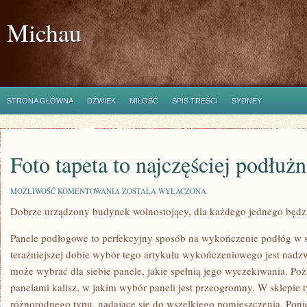
Michau
STRONA GŁÓWNA
DŹWIEK
MIŁOŚĆ
SPIS TREŚCI
SYDNEY
Foto tapeta to najczęściej podłuż
FOTO
MOŻLIWOŚĆ KOMENTOWANIA
ZOSTAŁA WYŁĄCZONA
TAPETA
Dobrze urządzony budynek wolnostojący, dla każdego jednego bę
TO
NAJCZĘŚCIEJ
PODŁUŻNE
Panele podłogowe to perfekcyjny sposób na wykończenie podłóg w 
PASY
PŁÓTNA
teraźniejszej dobie wybór tego artykułu wykończeniowego jest nad
może wybrać dla siebie panele, jakie spełnią jego wyczekiwania. Po
panelami kalisz, w jakim wybór paneli jest przeogromny. W sklepie
różnorodnego typu, nadające się do wszelkiego pomieszczenia. Poni