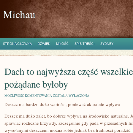
Michau
STRONA GŁÓWNA
DŹWIEK
MIŁOŚĆ
SPIS TREŚCI
SYDNEY
Dach to najwyższa część wszelki
pożądane byłoby
DACH
MOŻLIWOŚĆ KOMENTOWANIA
ZOSTAŁA WYŁĄCZONA
TO
Deszcz ma bardzo dużo wartości, ponieważ akuratnie wpływa
NAJWYŻSZA
CZĘŚĆ
WSZELKIEGO
Deszcz ma dużo zalet, bo dobrze wpływa na środowisko naturalne. 
DOMU,
POŻĄDANE
sprawiać rozliczne krzywdy, szczególnie gdy pada w przesadnych li
BYŁOBY
wywołanymi deszczem, można sobie jednak bez trudności poradzić