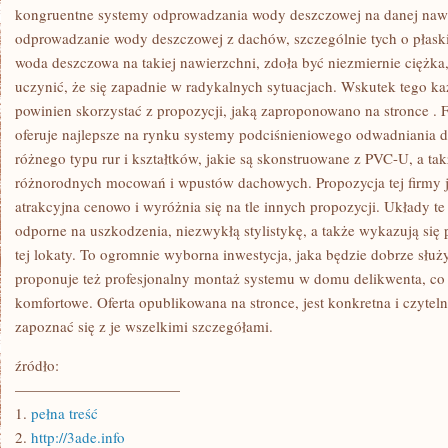
kongruentne systemy odprowadzania wody deszczowej na danej nawi
odprowadzanie wody deszczowej z dachów, szczególnie tych o płaski
woda deszczowa na takiej nawierzchni, zdoła być niezmiernie ciężka
uczynić, że się zapadnie w radykalnych sytuacjach. Wskutek tego ka
powinien skorzystać z propozycji, jaką zaproponowano na stronce
. 
oferuje najlepsze na rynku systemy podciśnieniowego odwadniania da
różnego typu rur i kształtków, jakie są skonstruowane z PVC-U, a ta
różnorodnych mocowań i wpustów dachowych. Propozycja tej firmy j
atrakcyjna cenowo i wyróżnia się na tle innych propozycji. Układy t
odporne na uszkodzenia, niezwykłą stylistykę, a także wykazują się 
tej lokaty. To ogromnie wyborna inwestycja, jaka będzie dobrze służy
proponuje też profesjonalny montaż systemu w domu delikwenta, co j
komfortowe. Oferta opublikowana na stronce, jest konkretna i czytelna,
zapoznać się z je wszelkimi szczegółami.
źródło:
———————————
1.
pełna treść
2.
http://3ade.info