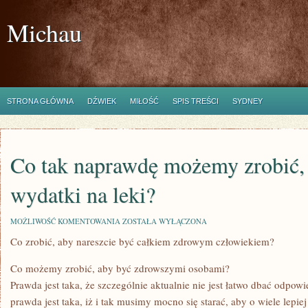
Michau
STRONA GŁÓWNA
DŹWIEK
MIŁOŚĆ
SPIS TREŚCI
SYDNEY
Co tak naprawdę możemy zrobić,
wydatki na leki?
CO
MOŻLIWOŚĆ KOMENTOWANIA
ZOSTAŁA WYŁĄCZONA
TAK
Co zrobić, aby nareszcie być całkiem zdrowym człowiekiem?
NAPRAWDĘ
MOŻEMY
ZROBIĆ,
Co możemy zrobić, aby być zdrowszymi osobami?
ABY
ZMNIEJSZYĆ
Prawda jest taka, że szczególnie aktualnie nie jest łatwo dbać odpow
WYDATKI
prawda jest taka, iż i tak musimy mocno się starać, aby o wiele lepi
NA