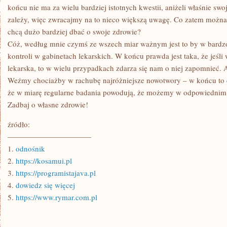
LEKI?
końcu nie ma za wielu bardziej istotnych kwestii, aniżeli właśnie sw
zależy, więc zwracajmy na to nieco większą uwagę. Co zatem można
chcą dużo bardziej dbać o swoje zdrowie?
Cóż, według mnie czymś ze wszech miar ważnym jest to by w bardz
kontroli w gabinetach lekarskich. W końcu prawda jest taka, że jeśl
lekarska, to w wielu przypadkach zdarza się nam o niej zapomnieć. 
Weźmy chociażby w rachubę najróżniejsze nowotwory – w końcu to 
że w miarę regularne badania powodują, że możemy w odpowiednim c
Zadbaj o własne zdrowie!
źródło:
———————————
1.
odnośnik
2.
https://kosamui.pl
3.
https://programistajava.pl
4.
dowiedz się więcej
5.
https://www.rymar.com.pl