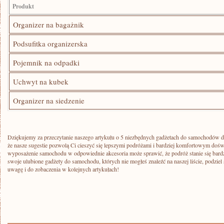
Produkt
Organizer na bagażnik
Podsufitka organizerska
Pojemnik na odpadki
Uchwyt na kubek
Organizer na ‍siedzenie
Dziękujemy za​ przeczytanie naszego artykułu ⁢o 5 niezbędnych⁣ gadżetach do ⁣samochodów 
że nasze sugestie pozwolą Ci cieszyć się lepszymi⁤ podróżami i bardziej komfortowym doświ
wyposażenie samochodu w odpowiednie ‍akcesoria może sprawić, że podróż stanie się bardzi
swoje ulubione gadżety⁢ do ⁣samochodu, których nie mogłeś znaleźć na naszej liście,⁢ podzie
uwagę i do zobaczenia w kolejnych artykułach!