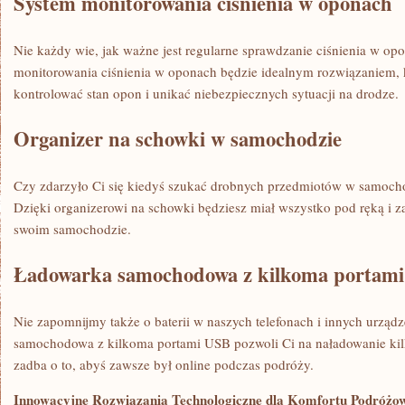
System monitorowania ciśnienia w ⁤oponach
Nie każdy wie, jak ważne jest regularne sprawdzanie‌ ciśnienia w op
monitorowania ciśnienia w oponach będzie idealnym rozwiązaniem, k
kontrolować stan opon i unikać niebezpiecznych sytuacji na drodze.
Organizer na schowki ​w samochodzie
Czy zdarzyło Ci się⁤ kiedyś szukać ⁢drobnych przedmiotów w​ samochod
Dzięki organizerowi na ‌schowki będziesz miał⁤ wszystko pod ręką i
swoim samochodzie.
Ładowarka ⁢samochodowa z kilkoma portam
Nie zapomnijmy także ‌o baterii w naszych⁢ telefonach i innych urzą
samochodowa z kilkoma ⁢portami USB pozwoli Ci na naładowanie kilk
zadba o to, abyś zawsze był online podczas podróży.
Innowacyjne Rozwiązania Technologiczne dla Komfortu Podróżo