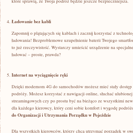
które sprawią, że Twoja podróż będzie ​jeszcze bezpieczniejsza.
Ładowanie bez kabli
Zapomnij o plątających się kablach‌ i zacznij korzystać z​ techn
ładowania!⁣ Bezproblemowe uzupełnienie baterii Twojego smartfo
to już rzeczywistość. Wystarczy umieścić urządzenie na specjalne
ładować – proste, prawda?
Internet na wyciągnięcie ręki
Dzięki modemom 4G do samochodów możesz mieć stały dostęp do 
podróży. Możesz korzystać z nawigacji online, słuchać ​ulubione
streamingowych ⁤czy po prostu być na bieżąco ze wszystkimi ne
dla każdego kierowcy, który ceni sobie ⁣komfort i wygodę podróż
do Organizacji⁣ i Utrzymania Porządku‍ w​ Pojeździe
Dla wszystkich⁤ kierowców, którzy chcą utrzymać porządek w swo