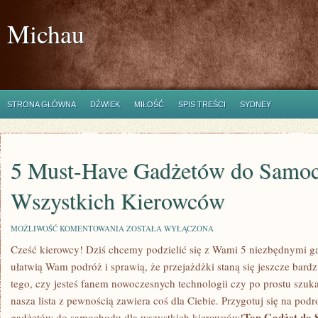
Michau
STRONA GŁÓWNA
DŹWIEK
MIŁOŚĆ
SPIS TREŚCI
SYDNEY
5 Must-Have Gadżetów do Samo
Wszystkich Kierowców
5
MOŻLIWOŚĆ KOMENTOWANIA
ZOSTAŁA WYŁĄCZONA
MUST-
Cześć kierowcy! Dziś chcemy podzielić się z Wami 5 niezbędnymi g
HAVE
GADŻETÓW
ułatwią Wam ‌podróż‍ i sprawią, że przejażdżki staną się jeszcze bard
DO
SAMOCHODÓW
tego, czy jesteś fanem ⁢nowoczesnych technologii czy po prostu szuk
DLA
nasza lista‍ z pewnością zawiera coś dla Ciebie. Przygotuj się na pod
WSZYSTKICH
KIEROWCÓW
Top Gadżet do
gadżetów do samochodu dla​ wszystkich kierowców!