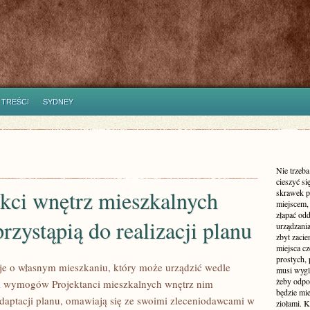
 TREŚCI
SYDNEY
Nie trzeba
cieszyć si
kci wnętrz mieszkalnych
skrawek p
miejscem, 
złapać od
rzystąpią do realizacji planu
urządzania
zbyt zaci
miejsca cz
prostych, 
je o własnym mieszkaniu, który może urządzić wedle
musi wyglą
żeby odpow
i wymogów Projektanci mieszkalnych wnętrz nim
będzie mi
adaptacji planu, omawiają się ze swoimi zleceniodawcami w
ziołami. K