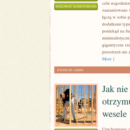
celu uzgodnieni
ARCHITEKCI
MOŻLIWOŚĆ KOMENTOWANIA
zaaranżowane w
WNĘTRZ
ZOSTAŁA WYŁĄCZONA
łączą w sobie 
MIESZKALNYCH
dodatkami typu
ZANIM
poniekąd na fu
PRZYSTĄPIĄ
minimalistyczn
DO
gigantyczne rz
REALIZACJI
przestrzeń nie 
PLANU
More ]
POSTED BY ADMIN
Jak nie
otrzymu
wesele
Uruchamiając p