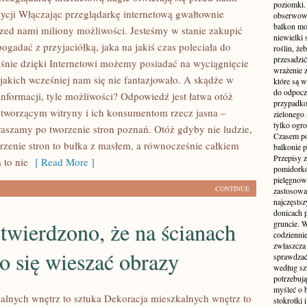
poziomki.
ycji Włączając przeglądarkę internetową gwałtownie
obserwowan
balkon mo
przed nami miliony możliwości. Jesteśmy w stanie zakupić
niewielki 
ogadać z przyjaciółką, jaka na jakiś czas poleciała do
roślin, że
przesadzić
śnie dzięki Internetowi możemy posiadać na wyciągnięcie
wrażenie z
 jakich wcześniej nam się nie fantazjowało. A skądże w
które są 
do odpocz
 informacji, tyle możliwości? Odpowiedź jest łatwa otóż
przypadko
 tworzącym witryny i ich konsumentom rzecz jasna –
zielonego 
tylko ogro
raszamy po tworzenie stron poznań. Otóż gdyby nie ludzie,
Czasem p
orzenie stron to bułka z masłem, a równocześnie całkiem
balkonie p
Przepisy z
 to nie
[ Read More ]
pomidorkó
pielęgnowa
CONTINUE
zastosowa
najczęsts
donicach p
twierdzono, że na ścianach
gruncie. 
codzienni
zwłaszcza 
o się wieszać obrazy
sprawdzać
według sz
potrzebują
myśleć o 
lnych wnętrz to sztuka Dekoracja mieszkalnych wnętrz to
stokrotki 