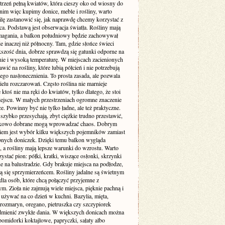
trzeń pełną kwiatów, która cieszy oko od wiosny do
anim więc kupimy donice, meble i rośliny, warto
lę zastanowić się, jak naprawdę chcemy korzystać z
ca. Podstawą jest obserwacja światła. Rośliny mają
agania, a balkon południowy będzie zachowywał
ie inaczej niż północny. Tam, gdzie słońce świeci
kszość dnia, dobrze sprawdzą się gatunki odporne na
nie i wysoką temperaturę. W miejscach zacienionych
tawić na rośliny, które lubią półcień i nie potrzebują
go nasłonecznienia. To prosta zasada, ale pozwala
elu rozczarowań. Często roślina nie marnieje
e ktoś nie ma ręki do kwiatów, tylko dlatego, że stoi
ejscu. W małych przestrzeniach ogromne znaczenie
e. Powinny być nie tylko ładne, ale też praktyczne.
szybko przesychają, zbyt ciężkie trudno przestawić,
dkowo dobrane mogą wprowadzać chaos. Dobrym
iem jest wybór kilku większych pojemników zamiast
bnych doniczek. Dzięki temu balkon wygląda
, a rośliny mają lepsze warunki do wzrostu. Warto
ystać pion: półki, kratki, wiszące osłonki, skrzynki
 na balustradzie. Gdy brakuje miejsca na podłodze,
ją się sprzymierzeńcem. Rośliny jadalne są świetnym
la osób, które chcą połączyć przyjemne z
m. Zioła nie zajmują wiele miejsca, pięknie pachną i
 używać na co dzień w kuchni. Bazylia, mięta,
 rozmaryn, oregano, pietruszka czy szczypiorek
odmienić zwykłe dania. W większych donicach można
omidorki koktajlowe, papryczki, sałaty albo