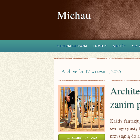
Michau
STRONA GŁÓWNA
DŹWIEK
MIŁOŚĆ
SPIS
Archive for 17 września, 2025
Archite
zanim p
Każdy fantazju
swojego gusty 
przystąpią do 
WRZESIEŃ - 17 - 2025