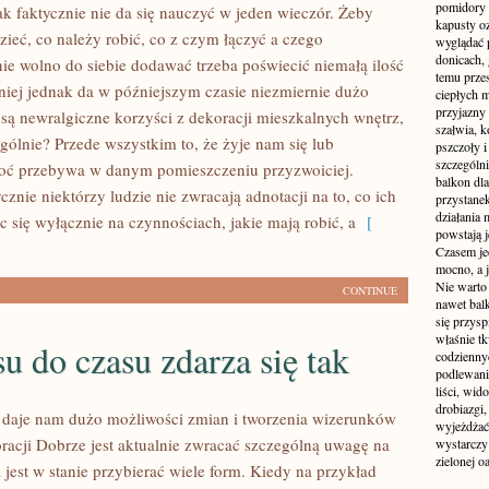
pomidory 
tak faktycznie nie da się nauczyć w jeden wieczór. Żeby
kapusty o
zieć, co należy robić, co z czym łączyć a czego
wyglądać p
donicach, 
nie wolno do siebie dodawać trzeba poświecić niemałą ilość
temu przes
niej jednak da w późniejszym czasie niezmiernie dużo
ciepłych 
przyjazny
 są newralgiczne korzyści z dekoracji mieszkalnych wnętrz,
szałwia, k
gólnie? Przede wszystkim to, że żyje nam się lub
pszczoły i
szczególni
hoć przebywa w danym pomieszczeniu przyzwoiciej.
balkon dl
cznie niektórzy ludzie nie zwracają adnotacji na to, co ich
przystanek
działania 
c się wyłącznie na czynnościach, jakie mają robić, a
[
powstają j
Czasem jed
mocno, a j
Nie warto
CONTINUE
nawet bal
się przys
właśnie tk
u do czasu zdarza się tak
codzienny
podlewanie
liści, wi
drobiazgi,
 daje nam dużo możliwości zmian i tworzenia wizerunków
wyjeżdżać
racji Dobrze jest aktualnie zwracać szczególną uwagę na
wystarczy
zielonej o
ia jest w stanie przybierać wiele form. Kiedy na przykład