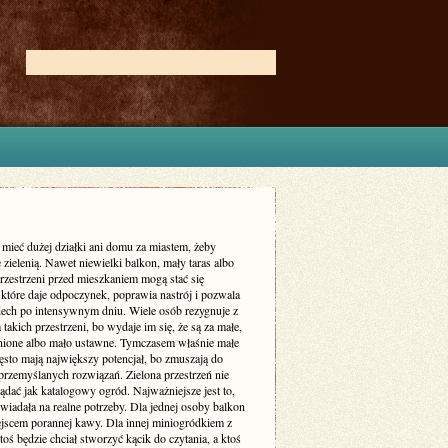
 mieć dużej działki ani domu za miastem, żeby
ę zielenią. Nawet niewielki balkon, mały taras albo
rzestrzeni przed mieszkaniem mogą stać się
które daje odpoczynek, poprawia nastrój i pozwala
dech po intensywnym dniu. Wiele osób rezygnuje z
 takich przestrzeni, bo wydaje im się, że są za małe,
enione albo mało ustawne. Tymczasem właśnie małe
ęsto mają największy potencjał, bo zmuszają do
przemyślanych rozwiązań. Zielona przestrzeń nie
dać jak katalogowy ogród. Najważniejsze jest to,
iadała na realne potrzeby. Dla jednej osoby balkon
ejscem porannej kawy. Dla innej miniogródkiem z
toś będzie chciał stworzyć kącik do czytania, a ktoś