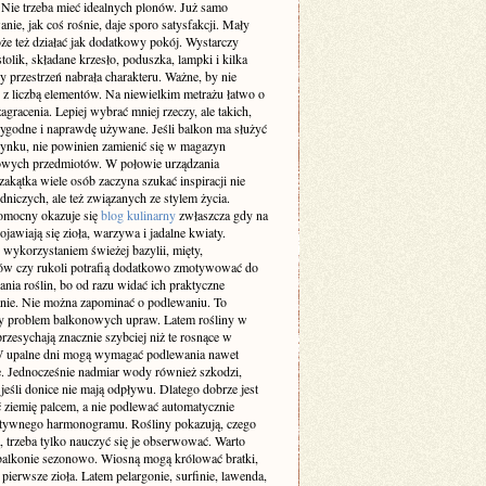
 Nie trzeba mieć idealnych plonów. Już samo
ie, jak coś rośnie, daje sporo satysfakcji. Mały
że też działać jak dodatkowy pokój. Wystarczy
stolik, składane krzesło, poduszka, lampki i kilka
by przestrzeń nabrała charakteru. Ważne, by nie
 z liczbą elementów. Na niewielkim metrażu łatwo o
agracenia. Lepiej wybrać mniej rzeczy, ale takich,
wygodne i naprawdę używane. Jeśli balkon ma służyć
ynku, nie powinien zamienić się w magazyn
wych przedmiotów. W połowie urządzania
zakątka wiele osób zaczyna szukać inspiracji nie
dniczych, ale też związanych ze stylem życia.
omocny okazuje się
blog kulinarny
zwłaszcza gdy na
ojawiają się zioła, warzywa i jadalne kwiaty.
 wykorzystaniem świeżej bazylii, mięty,
w czy rukoli potrafią dodatkowo zmotywować do
nia roślin, bo od razu widać ich praktyczne
nie. Nie można zapominać o podlewaniu. To
zy problem balkonowych upraw. Latem rośliny w
rzesychają znacznie szybciej niż te rosnące w
W upalne dni mogą wymagać podlewania nawet
e. Jednocześnie nadmiar wody również szkodzi,
jeśli donice nie mają odpływu. Dlatego dobrze jest
 ziemię palcem, a nie podlewać automatycznie
tywnego harmonogramu. Rośliny pokazują, czego
, trzeba tylko nauczyć się je obserwować. Warto
balkonie sezonowo. Wiosną mogą królować bratki,
i pierwsze zioła. Latem pelargonie, surfinie, lawenda,