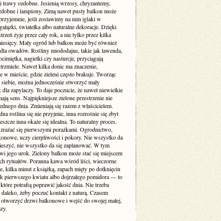
i trawy ozdobne. Jesienią wrzosy, chryzantemy,
zdobne i lampiony. Zimą nawet pusty balkon może
rzyjemnie, jeśli zostawimy na nim iglaki w
gałązki, światełka albo naturalne dekoracje. Dzięki
trzeń żyje przez cały rok, a nie tylko przez kilka
miesięcy. Mały ogród lub balkon może być również
 dla owadów. Rośliny miododajne, takie jak lawenda,
ocimiętka, nagietki czy nasturcje, przyciągają
 trzmiele. Nawet kilka donic ma znaczenie,
e w mieście, gdzie zieleni często brakuje. Tworząc
a siebie, można jednocześnie stworzyć mały
 dla zapylaczy. To daje poczucie, że nawet niewielkie
mają sens. Najpiękniejsze zielone przestrzenie nie
ednego dnia. Zmieniają się razem z właścicielem.
na roślina się nie przyjmie, inna rozrośnie się zbyt
eszcze inna okaże się idealna. To naturalny proces.
 zrażać się pierwszymi porażkami. Ogrodnictwo,
konowe, uczy cierpliwości i pokory. Nie wszystko da
pieszyć, nie wszystko da się zaplanować. W tym
wi jego urok. Zielony balkon może stać się miejscem
ch rytuałów. Poranna kawa wśród liści, wieczorne
, kilka minut z książką, zapach mięty po dotknięciu
dok pierwszego kwiatu albo dojrzałego pomidora — to
 które potrafią poprawić jakość dnia. Nie trzeba
 daleko, żeby poczuć kontakt z naturą. Czasem
 otworzyć drzwi balkonowe i wejść do swojej małej,
azy.