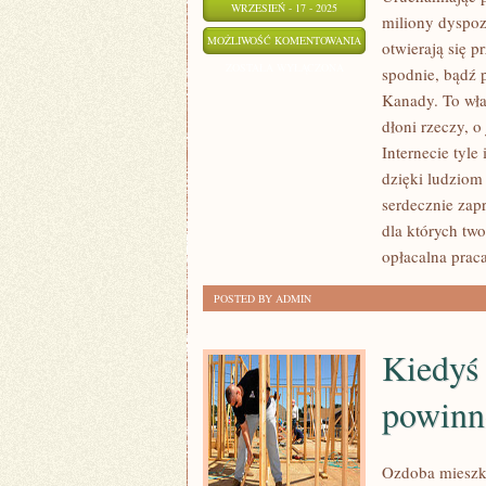
WRZESIEŃ - 17 - 2025
miliony dyspoz
JAK
MOŻLIWOŚĆ KOMENTOWANIA
otwierają się 
NIE
ZOSTAŁA WYŁĄCZONA
spodnie, bądź p
ULEGA
Kanady. To wła
WĄTPLIWOŚCI
dłoni rzeczy, o
KAŻDY,
Internecie tyle
KTO
dzięki ludziom
serdecznie zap
OTRZYMUJE
dla których tw
ZAPROSZENIE
opłacalna praca
NA
ŚLUB
POSTED BY ADMIN
ORAZ
WESELE
Kiedyś 
powinn
Ozdoba mieszka