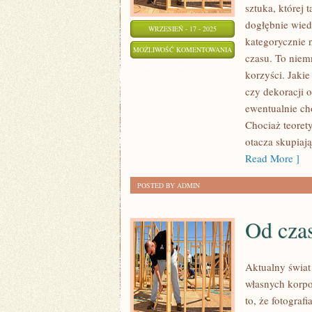
sztuka, której 
dogłębnie wied
WRZESIEŃ - 17 - 2025
kategorycznie 
KIEDYŚ
MOŻLIWOŚĆ KOMENTOWANIA
czasu. To niem
TWIERDZONO,
ZOSTAŁA WYŁĄCZONA
korzyści. Jakie
ŻE
czy dekoracji o
NA
ewentualnie c
ŚCIANACH
Chociaż teorety
POWINNO
otacza skupiają
SIĘ
Read More ]
WIESZAĆ
POSTED BY ADMIN
OBRAZY
Od czas
Aktualny świat
własnych korpo
to, że fotograf