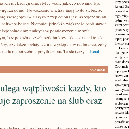
inny przes
a ich preferencji oraz stylu, wedle jakiego powinno być
jesieni. Z
nętrza domu. Nowoczesne wnętrza mają to do siebie, że
przez chwi
tego miejs
parę szczegółów – klasyka przepleciona jest współczesnymi
różne wym
 software house. Niemniej jednakże większość osób stawia
się zupełn
przez wię
nkcjonalne oraz praktyczne pomieszczenia w stylu
przesusze
ym, bez pokaźniejszych ozdobników. Akcesoria takie jak
lepiej pos
intensywne
eźby, czy także kwiaty też nie występują w nadmiarze, żeby
uniknąć wi
została niepotrzebnie przytłoczona. To się tyczy
[ Read
dlatego, ż
w złym mi
mają donic
Zbyt małe 
CONTINUE
a przypa
rozwiązan
wielu dro
 ulega wątpliwości każdy, kto
spokojniej
też wykorz
montowane
je zaproszenie na ślub oraz
ściany sta
wyborem d
praktyczny
można ich
tymianek,
potrafią 
uprawiać p
rzeglądarkę internetową nagle otwierają się przed nami