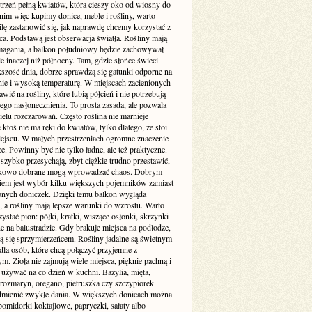
trzeń pełną kwiatów, która cieszy oko od wiosny do
anim więc kupimy donice, meble i rośliny, warto
lę zastanowić się, jak naprawdę chcemy korzystać z
ca. Podstawą jest obserwacja światła. Rośliny mają
agania, a balkon południowy będzie zachowywał
ie inaczej niż północny. Tam, gdzie słońce świeci
kszość dnia, dobrze sprawdzą się gatunki odporne na
nie i wysoką temperaturę. W miejscach zacienionych
tawić na rośliny, które lubią półcień i nie potrzebują
go nasłonecznienia. To prosta zasada, ale pozwala
elu rozczarowań. Często roślina nie marnieje
e ktoś nie ma ręki do kwiatów, tylko dlatego, że stoi
ejscu. W małych przestrzeniach ogromne znaczenie
e. Powinny być nie tylko ładne, ale też praktyczne.
szybko przesychają, zbyt ciężkie trudno przestawić,
dkowo dobrane mogą wprowadzać chaos. Dobrym
iem jest wybór kilku większych pojemników zamiast
bnych doniczek. Dzięki temu balkon wygląda
, a rośliny mają lepsze warunki do wzrostu. Warto
ystać pion: półki, kratki, wiszące osłonki, skrzynki
 na balustradzie. Gdy brakuje miejsca na podłodze,
ją się sprzymierzeńcem. Rośliny jadalne są świetnym
la osób, które chcą połączyć przyjemne z
m. Zioła nie zajmują wiele miejsca, pięknie pachną i
 używać na co dzień w kuchni. Bazylia, mięta,
 rozmaryn, oregano, pietruszka czy szczypiorek
odmienić zwykłe dania. W większych donicach można
omidorki koktajlowe, papryczki, sałaty albo