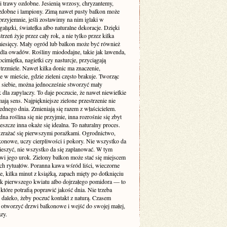
i trawy ozdobne. Jesienią wrzosy, chryzantemy,
zdobne i lampiony. Zimą nawet pusty balkon może
rzyjemnie, jeśli zostawimy na nim iglaki w
gałązki, światełka albo naturalne dekoracje. Dzięki
trzeń żyje przez cały rok, a nie tylko przez kilka
miesięcy. Mały ogród lub balkon może być również
 dla owadów. Rośliny miododajne, takie jak lawenda,
ocimiętka, nagietki czy nasturcje, przyciągają
 trzmiele. Nawet kilka donic ma znaczenie,
e w mieście, gdzie zieleni często brakuje. Tworząc
a siebie, można jednocześnie stworzyć mały
 dla zapylaczy. To daje poczucie, że nawet niewielkie
mają sens. Najpiękniejsze zielone przestrzenie nie
ednego dnia. Zmieniają się razem z właścicielem.
na roślina się nie przyjmie, inna rozrośnie się zbyt
eszcze inna okaże się idealna. To naturalny proces.
 zrażać się pierwszymi porażkami. Ogrodnictwo,
konowe, uczy cierpliwości i pokory. Nie wszystko da
pieszyć, nie wszystko da się zaplanować. W tym
wi jego urok. Zielony balkon może stać się miejscem
ch rytuałów. Poranna kawa wśród liści, wieczorne
, kilka minut z książką, zapach mięty po dotknięciu
dok pierwszego kwiatu albo dojrzałego pomidora — to
 które potrafią poprawić jakość dnia. Nie trzeba
 daleko, żeby poczuć kontakt z naturą. Czasem
 otworzyć drzwi balkonowe i wejść do swojej małej,
azy.