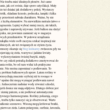
 Nie trzeba mieć idealnych plonów. Już samo
ie, jak coś rośnie, daje sporo satysfakcji. Mały
że też działać jak dodatkowy pokój. Wystarczy
stolik, składane krzesło, poduszka, lampki i kilka
by przestrzeń nabrała charakteru. Ważne, by nie
 z liczbą elementów. Na niewielkim metrażu łatwo o
agracenia. Lepiej wybrać mniej rzeczy, ale takich,
wygodne i naprawdę używane. Jeśli balkon ma służyć
ynku, nie powinien zamienić się w magazyn
wych przedmiotów. W połowie urządzania
zakątka wiele osób zaczyna szukać inspiracji nie
dniczych, ale też związanych ze stylem życia.
omocny okazuje się
blog kulinarny
zwłaszcza gdy na
ojawiają się zioła, warzywa i jadalne kwiaty.
 wykorzystaniem świeżej bazylii, mięty,
w czy rukoli potrafią dodatkowo zmotywować do
nia roślin, bo od razu widać ich praktyczne
nie. Nie można zapominać o podlewaniu. To
zy problem balkonowych upraw. Latem rośliny w
rzesychają znacznie szybciej niż te rosnące w
W upalne dni mogą wymagać podlewania nawet
e. Jednocześnie nadmiar wody również szkodzi,
jeśli donice nie mają odpływu. Dlatego dobrze jest
 ziemię palcem, a nie podlewać automatycznie
tywnego harmonogramu. Rośliny pokazują, czego
, trzeba tylko nauczyć się je obserwować. Warto
balkonie sezonowo. Wiosną mogą królować bratki,
i pierwsze zioła. Latem pelargonie, surfinie, lawenda,