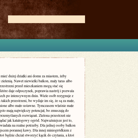
 mieć dużej działki ani domu za miastem, żeby
ę zielenią. Nawet niewielki balkon, mały taras albo
rzestrzeni przed mieszkaniem mogą stać się
które daje odpoczynek, poprawia nastrój i pozwala
dech po intensywnym dniu. Wiele osób rezygnuje z
 takich przestrzeni, bo wydaje im się, że są za małe,
enione albo mało ustawne. Tymczasem właśnie małe
ęsto mają największy potencjał, bo zmuszają do
przemyślanych rozwiązań. Zielona przestrzeń nie
dać jak katalogowy ogród. Najważniejsze jest to,
iadała na realne potrzeby. Dla jednej osoby balkon
ejscem porannej kawy. Dla innej miniogródkiem z
toś będzie chciał stworzyć kącik do czytania, a ktoś