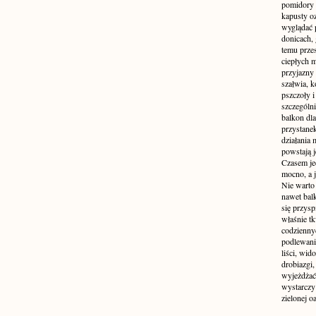
pomidory 
kapusty o
wyglądać p
donicach, 
temu przes
ciepłych 
przyjazny
szałwia, k
pszczoły i
szczególni
balkon dl
przystanek
działania 
powstają j
Czasem jed
mocno, a j
Nie warto
nawet bal
się przys
właśnie tk
codzienny
podlewanie
liści, wi
drobiazgi,
wyjeżdżać
wystarczy
zielonej o