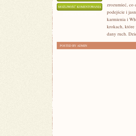
zrozumieć, co 
ANALIZA
MOŻLIWOŚĆ KOMENTOWANIA
podejście i ja
MAREK
ZOSTAŁA WYŁĄCZONA
karmienia i Wł
KOSMETYCZNYCH
krokach, które 
dany ruch. Dzi
POSTED BY ADMIN