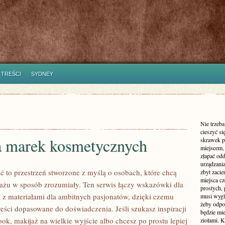
 TREŚCI
SYDNEY
Nie trzeba
cieszyć si
a marek kosmetycznych
skrawek p
miejscem, 
złapać od
urządzania
ć to przestrzeń stworzone z myślą o osobach, które chcą
zbyt zaci
miejsca cz
ażu w sposób zrozumiały. Ten serwis łączy wskazówki dla
prostych, 
 z materiałami dla ambitnych pasjonatów, dzięki czemu
musi wyglą
żeby odpow
reści dopasowane do doświadczenia. Jeśli szukasz inspiracji
będzie mi
ok, makijaż na wielkie wyjście albo chcesz po prostu lepiej
ziołami. K