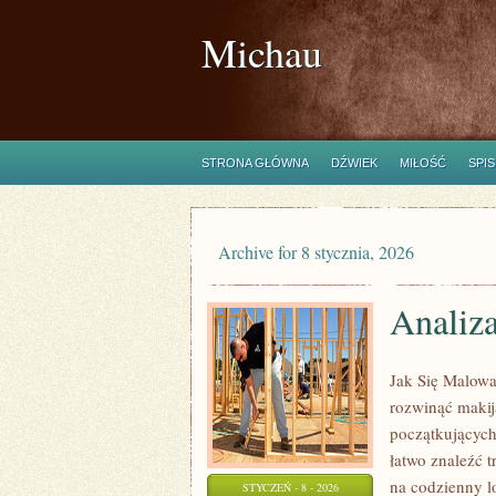
Michau
STRONA GŁÓWNA
DŹWIEK
MIŁOŚĆ
SPIS
Archive for 8 stycznia, 2026
Analiz
Jak Się Malowa
rozwinąć makij
początkujących
łatwo znaleźć t
na codzienny lo
STYCZEŃ - 8 - 2026