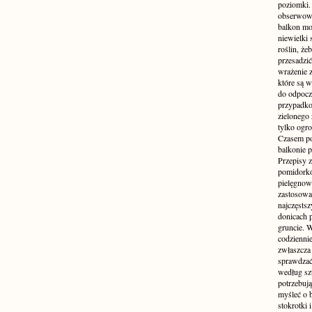
poziomki.
obserwowan
balkon mo
niewielki 
roślin, że
przesadzić
wrażenie z
które są 
do odpocz
przypadko
zielonego 
tylko ogro
Czasem p
balkonie p
Przepisy z
pomidorkó
pielęgnowa
zastosowa
najczęsts
donicach p
gruncie. 
codzienni
zwłaszcza 
sprawdzać
według sz
potrzebują
myśleć o 
stokrotki 