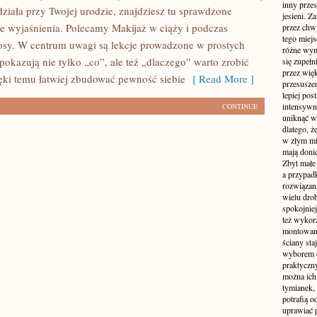
inny przes
działa przy Twojej urodzie, znajdziesz tu sprawdzone
jesieni. Z
sne wyjaśnienia. Polecamy Makijaż w ciąży i podczas
przez chwi
tego miejs
osy. W centrum uwagi są lekcje prowadzone w prostych
różne wym
pokazują nie tylko „co”, ale też „dlaczego” warto zrobić
się zupełn
przez wię
ęki temu łatwiej zbudować pewność siebie
[ Read More ]
przesusze
lepiej pos
intensywne
CONTINUE
uniknąć wi
dlatego, ż
w złym mi
mają donic
Zbyt małe 
a przypa
rozwiązan
wielu dro
spokojniej
też wykorz
montowane
ściany sta
wyborem d
praktyczny
można ich
tymianek,
potrafią 
uprawiać p