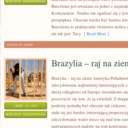
SŁOWENIA
MOŻLIWOŚĆ KOMENTOWANIA
Barcelona jest uważana za jedno z najatra
PEŁNA
ZOSTAŁA WYŁĄCZONA
Kontynencie. Trudno nie zgadzać się z tym,
ATRAKCJI
przepiękna. Chociaż trzeba być bardzo u
DLA
Barcelona to praktycznie światowa stolica 
KAŻDEGO
ale tak jest. Tacy
[ Read More ]
POSTED BY ADMIN
Brazylia – raj na zie
Brazylia – raj na ziemi Ameryka Południo
zdecydowanie najbardziej interesujących cz
dużej odległości od Europy stosunkowo m
poszczycić się tym, że ją zwiedził. Z drugi
podróży potrafią być obecnie tak ciekawe,
LIPIEC - 10 - 2025
stała się już bardzo interesującą propozycj
BRAZYLIA
MOŻLIWOŚĆ KOMENTOWANIA
zdecydowanie warto nieco się nad tym za
–
ZOSTAŁA WYŁĄCZONA
najważniejszych państw na tym kontynencie