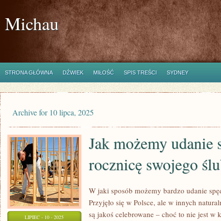
Michau
STRONA GŁÓWNA
DŹWIEK
MIŁOŚĆ
SPIS TREŚCI
SYDNEY
Archive for 10 lipca, 2025
Jak możemy udanie 
rocznicę swojego śl
W jaki sposób możemy bardzo udanie spęd
Przyjęło się w Polsce, ale w innych natura
są jakoś celebrowane – choć to nie jest 
LIPIEC - 10 - 2025