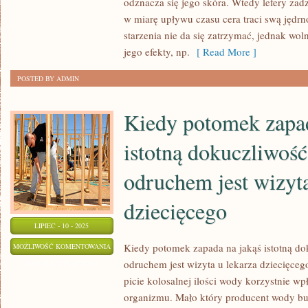
DOTARCIA
odznacza się jego skóra. Wtedy lefery zadz
w miarę upływu czasu cera traci swą jędrno
DO
starzenia nie da się zatrzymać, jednak wol
LUDZI
jego efekty, np.
[ Read More ]
ORAZ
WMÓWIENIA
POSTED BY ADMIN
IM
FINALNIE
Kiedy potomek zapad
istotną dokuczliwoś
odruchem jest wizyta
dziecięcego
LIPIEC - 10 - 2025
KIEDY
Kiedy potomek zapada na jakąś istotną d
MOŻLIWOŚĆ KOMENTOWANIA
odruchem jest wizyta u lekarza dziecięcego
POTOMEK
ZOSTAŁA WYŁĄCZONA
picie kolosalnej ilości wody korzystnie w
ZAPADA
organizmu. Mało który producent wody but
NA