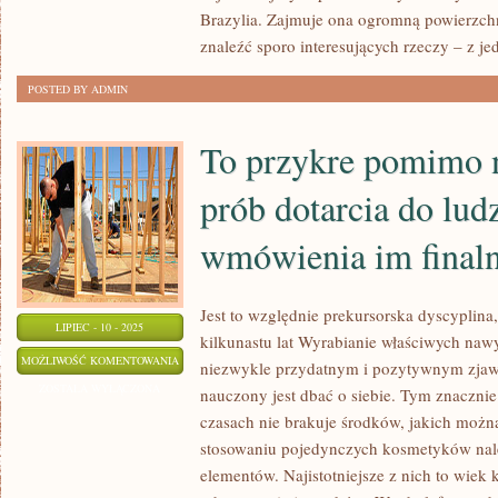
RAJ
Brazylia. Zajmuje ona ogromną powierzch
NA
znaleźć sporo interesujących rzeczy – z je
ZIEMI
POSTED BY ADMIN
To przykre pomimo 
prób dotarcia do lud
wmówienia im finaln
Jest to względnie prekursorska dyscyplina,
LIPIEC - 10 - 2025
kilkunastu lat Wyrabianie właściwych naw
TO
MOŻLIWOŚĆ KOMENTOWANIA
niezwykle przydatnym i pozytywnym zjaw
PRZYKRE
ZOSTAŁA WYŁĄCZONA
nauczony jest dbać o siebie. Tym znacznie 
POMIMO
czasach nie brakuje środków, jakich możn
NOTORYCZNYCH
stosowaniu pojedynczych kosmetyków nale
PRÓB
elementów. Najistotniejsze z nich to wiek k