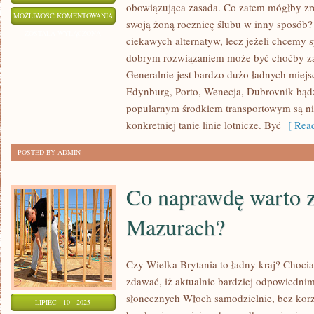
obowiązująca zasada. Co zatem mógłby zro
JAK
MOŻLIWOŚĆ KOMENTOWANIA
swoją żoną rocznicę ślubu w inny sposób?
MOŻEMY
ZOSTAŁA WYŁĄCZONA
ciekawych alternatyw, lecz jeżeli chcemy
UDANIE
dobrym rozwiązaniem może być choćby za
SPĘDZIĆ
Generalnie jest bardzo dużo ładnych miej
ROCZNICĘ
Edynburg, Porto, Wenecja, Dubrovnik bą
SWOJEGO
popularnym środkiem transportowym są ni
ŚLUBU?
konkretniej tanie linie lotnicze. Być
[ Read
POSTED BY ADMIN
Co naprawdę warto 
Mazurach?
Czy Wielka Brytania to ładny kraj? Chocia
zdawać, iż aktualnie bardziej odpowiedni
słonecznych Włoch samodzielnie, bez korz
LIPIEC - 10 - 2025