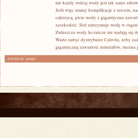
nie każdy rodzaj wody jest tak samo zdro
JAKĄŚ
Jeśli więc mamy komplikacje z sercem, na
ISTOTNĄ
cukrzycą, picie wody z gigantyczna zawar
DOKUCZLIWOŚĆ
zaszkodzić. Sód zatrzymuje wodę w organi
NORMALNYM
Zwłaszcza wody lecznicze nie nadają się 
ODRUCHEM
Warto nabyć dystrybutor Calivita, żeby za
JEST
gigantyczną zawartość minerałów, można 
WIZYTACJA
U
POSTED BY ADMIN
LEKARZA
DZIECIĘCEGO