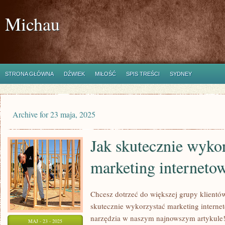
Michau
STRONA GŁÓWNA
DŹWIEK
MIŁOŚĆ
SPIS TREŚCI
SYDNEY
Archive for 23 maja, 2025
Jak skutecznie wyko
marketing interneto
Chcesz dotrzeć do większej grupy klientów
skutecznie wykorzystać marketing interneto
narzędzia w naszym najnowszym artykule!
MAJ - 23 - 2025