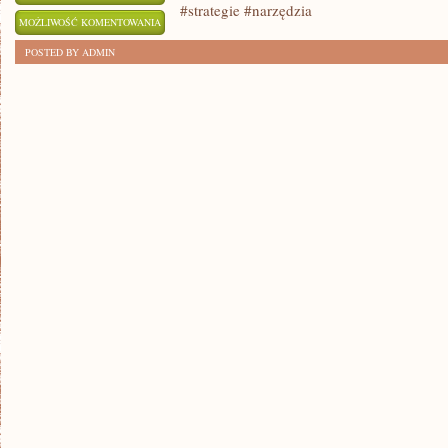
#strategie #narzędzia
JAK
MOŻLIWOŚĆ KOMENTOWANIA
SKUTECZNIE
ZOSTAŁA WYŁĄCZONA
POSTED BY ADMIN
WYKORZYSTAĆ
MARKETING
INTERNETOWY?